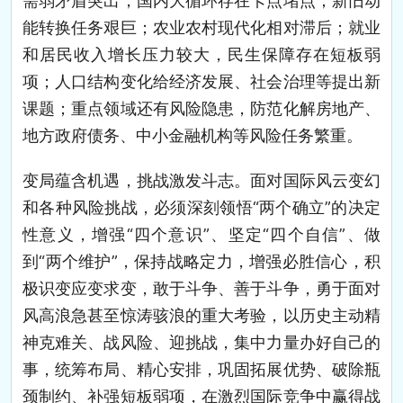
需弱矛盾突出，国内大循环存在卡点堵点；新旧动
能转换任务艰巨；农业农村现代化相对滞后；就业
和居民收入增长压力较大，民生保障存在短板弱
项；人口结构变化给经济发展、社会治理等提出新
课题；重点领域还有风险隐患，防范化解房地产、
地方政府债务、中小金融机构等风险任务繁重。
变局蕴含机遇，挑战激发斗志。面对国际风云变幻
和各种风险挑战，必须深刻领悟“两个确立”的决定
性意义，增强“四个意识”、坚定“四个自信”、做
到“两个维护”，保持战略定力，增强必胜信心，积
极识变应变求变，敢于斗争、善于斗争，勇于面对
风高浪急甚至惊涛骇浪的重大考验，以历史主动精
神克难关、战风险、迎挑战，集中力量办好自己的
事，统筹布局、精心安排，巩固拓展优势、破除瓶
颈制约、补强短板弱项，在激烈国际竞争中赢得战